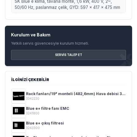
SK Blue e klima, tavana monte, 1,6 kW, 400 V, 2~,
50/60 Hz, paslanmaz çelik, GYD: 597 x 417 x 475 mm
Kurulum ve Bakım
Yetkili servis güvencesiyle kurulum hizmeti.
SERVIS TALEP ET
İLGINIZI ÇEKEBILIR
Rack fanları/19" monteli (482,6mm) Hava debisi 320 - 480 m³/h
3342230
Blue e+ filtre fanı EMC
3241800
Blue e+ çıkış filtresi
3243300