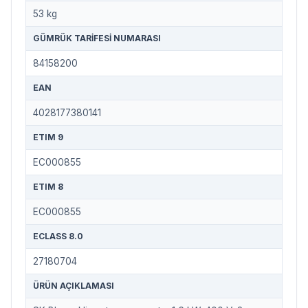
53 kg
GÜMRÜK TARIFESI NUMARASI
84158200
EAN
4028177380141
ETIM 9
EC000855
ETIM 8
EC000855
ECLASS 8.0
27180704
ÜRÜN AÇIKLAMASI