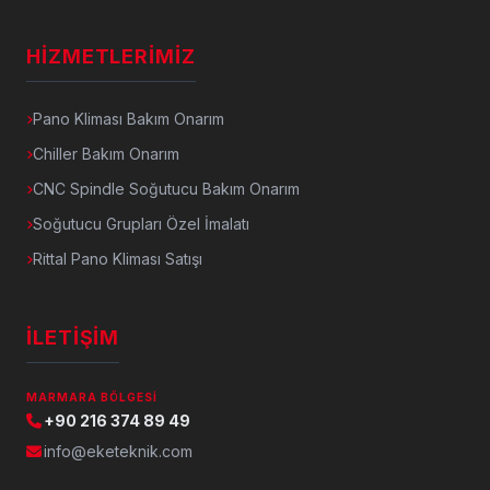
HIZMETLERIMIZ
Pano Kliması Bakım Onarım
Chiller Bakım Onarım
CNC Spindle Soğutucu Bakım Onarım
Soğutucu Grupları Özel İmalatı
Rittal Pano Kliması Satışı
İLETIŞIM
MARMARA BÖLGESI
+90 216 374 89 49
info@eketeknik.com