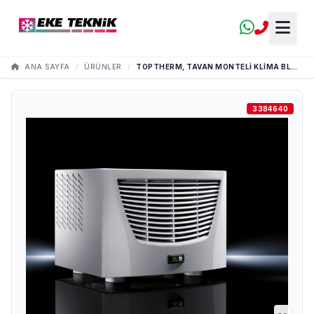
ANA SAYFA
/
ÜRÜNLER
/
TOPTHERM, TAVAN MONTELI KLIMA BLUE E TOPLAM SOĞUTMA GÜCÜ 0,50 - 4,00 KW
3384640