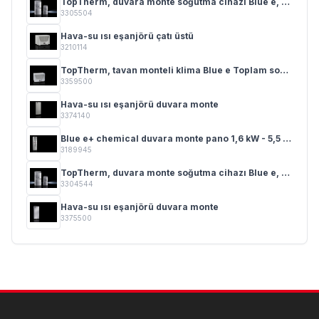
TopTherm, duvara monte soğutma cihazı Blue e, NEMA 4X 0,5 - 2,5 kW
3305504
Hava-su ısı eşanjörü çatı üstü
3210114
TopTherm, tavan monteli klima Blue e Toplam soğutma gücü 0,50 - 4,00 kW
3359500
Hava-su ısı eşanjörü duvara monte
3374140
Blue e+ chemical duvara monte pano 1,6 kW - 5,5 kW
3189945
TopTherm, duvara monte soğutma cihazı Blue e, NEMA 4X 0,5 - 2,5 kW
3304544
Hava-su ısı eşanjörü duvara monte
3375500