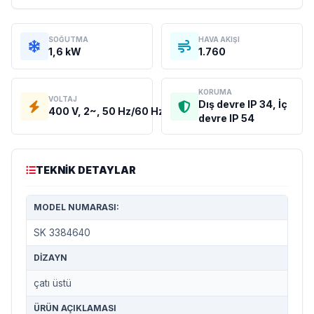
SOĞUTMA
HAVA AKIŞI
1,6 kW
1.760
KORUMA
VOLTAJ
Dış devre IP 34, İç
400 V, 2~, 50 Hz/60 Hz, 400 V AC
devre IP 54
TEKNIK DETAYLAR
MODEL NUMARASI:
SK 3384640
DIZAYN
çatı üstü
ÜRÜN AÇIKLAMASI