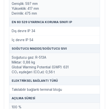
Genişlik: 597 mm
Yükseklik: 417 mm
Derinlik: 475 mm
EN 60 529 UYARINCA KORUMA SINIFI IP
Dış devre IP 34
İç devre IP 54
SOĞUTUCU MADDE/SOĞUTUCU SIVI
Soğutucu gaz: R-513A
Miktar: 0,88 kg
Global Warming Potential (GWP): 631
CO₂ eşdeğeri (CO₂e): 0,56 t
ELEKTRIKSEL BAĞLANTI TÜRÜ
Takılabilir bağlantı terminal bloğu
AÇILMA SÜRESI
100 %