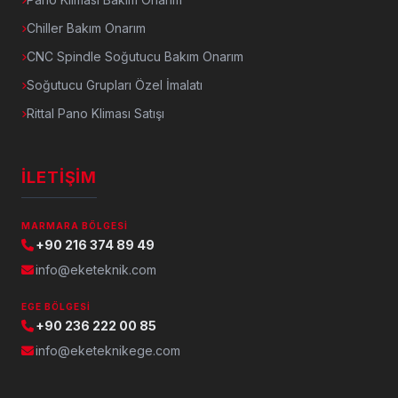
Chiller Bakım Onarım
CNC Spindle Soğutucu Bakım Onarım
Soğutucu Grupları Özel İmalatı
Rittal Pano Kliması Satışı
İLETIŞIM
MARMARA BÖLGESI
+90 216 374 89 49
info@eketeknik.com
EGE BÖLGESI
+90 236 222 00 85
info@eketeknikege.com