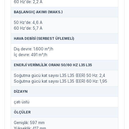
60 Hz'de: 2,2 A
BAŞLANGIÇ AKIMI (MAKS.)
50 Hz'de: 4,6 A
60 Hz'de: 5,7 A
HAVA DEBISI (SERBEST ÜFLEMELI)
Dış devre: 1.600 m³/h
İç devre: 491 m³/h
ENERJI VERIMLILIK ORANI 50/60 HZ L35 L35
Soğutma gücü kat sayısı L35 L35 (EER) 50 Hz: 2,4
Soğutma gücü kat sayısı L35 L35 (EER) 60 Hz: 1,95
DIZAYN
çatı üstü
ÖLÇÜLER
Genişlik: 597 mm
Yükseklik: 417 mm