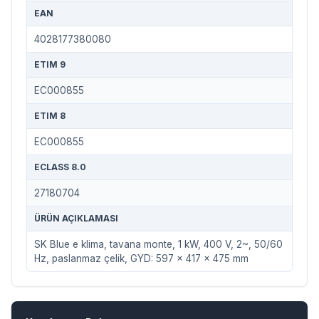
EAN
4028177380080
ETIM 9
EC000855
ETIM 8
EC000855
ECLASS 8.0
27180704
ÜRÜN AÇIKLAMASI
SK Blue e klima, tavana monte, 1 kW, 400 V, 2~, 50/60
Hz, paslanmaz çelik, GYD: 597 x 417 x 475 mm