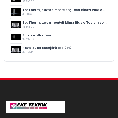
3239300
TopTherm, duvara monte soğutma cihazı Blue e 0,3 - 4 kW
3328600
TopTherm, tavan monteli klima Blue e Toplam soğutma gücü 0,50 - 4,00 kW
3385500
Blue e+ filtre fanı
3243708
Hava-su ısı eşanjörü çatı üstü
3209514