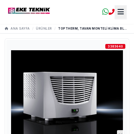
ANA SAYFA
/
ÜRÜNLER
/
TOPTHERM, TAVAN MONTELI KLIMA BLUE E TOPLAM SOĞUTMA GÜCÜ 0,50 - 4,00 KW
3383640