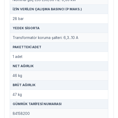
İZIN VERILEN ÇALIŞMA BASINCI (P MAKS.)
28 bar
YEDEK SIGORTA
Transformatör koruma şalteri: 6,3...10 A
PAKETTEKI ADET
1 adet
NET AĞIRLIK
46 kg
BRÜT AĞIRLIK
47 kg
GÜMRÜK TARIFESI NUMARASI
84158200