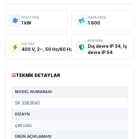
SOĞUTMA
HAVA AKIŞI
1 kW
1.600
KORUMA
VOLTAJ
Dış devre IP 34, İç
400 V, 2~, 50 Hz/60 Hz
devre IP 54
TEKNIK DETAYLAR
MODEL NUMARASI:
SK 3383640
DIZAYN
çatı üstü
ÜRÜN AÇIKLAMASI