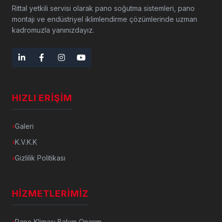
Rittal yetkili servisi olarak pano soğutma sistemleri, pano
montajı ve endüstriyel iklimlendirme çözümlerinde uzman
kadromuzla yanınızdayız.
HIZLI ERIŞIM
Galeri
K.V.K.K
Gizlilik Politikası
HIZMETLERIMIZ
Pano Kliması Bakım Onarım