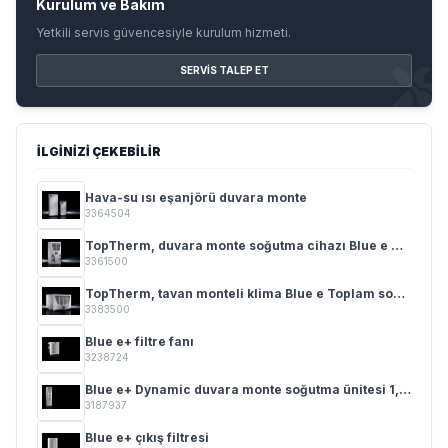
Kurulum ve Bakım
Yetkili servis güvencesiyle kurulum hizmeti.
SERVIS TALEP ET
İLGINIZI ÇEKEBILIR
Hava-su ısı eşanjörü duvara monte
3364504
TopTherm, duvara monte soğutma cihazı Blue e 0,3 - 4 kW
3361500
TopTherm, tavan monteli klima Blue e Toplam soğutma gücü 0,50 - 4,00 kW
3383500
Blue e+ filtre fanı
3238724
Blue e+ Dynamic duvara monte soğutma ünitesi 1,0 kW – 2,6 kW
3187937
Blue e+ çıkış filtresi