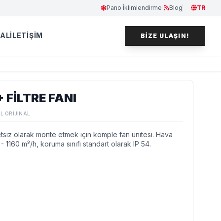
Pano İklimlendirme
|
Blog
TR
 AL
İLETIŞIM
BIZE ULAŞIN!
+ FILTRE FANI
L ORIJINAL
tsiz olarak monte etmek için komple fan ünitesi. Hava
- 1160 m³/h, koruma sınıfı standart olarak IP 54.