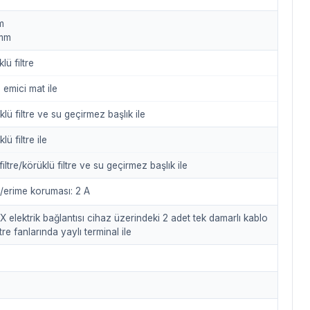
m
 mm
lü filtre
e emici mat ile
klü filtre ve su geçirmez başlık ile
lü filtre ile
iltre/körüklü filtre ve su geçirmez başlık ile
/erime koruması: 2 A
X elektrik bağlantısı cihaz üzerindeki 2 adet tek damarlı kablo
iltre fanlarında yaylı terminal ile