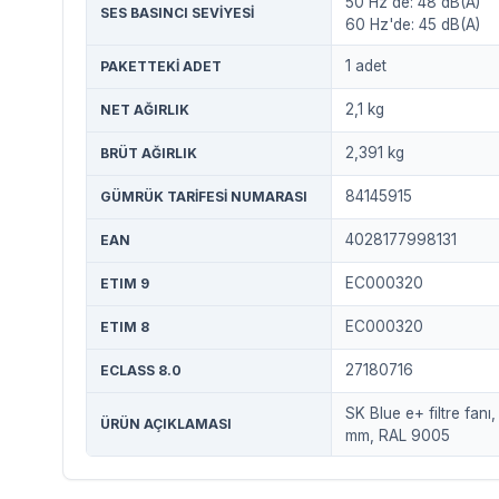
50 Hz'de: 48 dB(A)
SES BASINCI SEVIYESI
60 Hz'de: 45 dB(A)
1 adet
PAKETTEKI ADET
2,1 kg
NET AĞIRLIK
2,391 kg
BRÜT AĞIRLIK
84145915
GÜMRÜK TARIFESI NUMARASI
4028177998131
EAN
EC000320
ETIM 9
EC000320
ETIM 8
27180716
ECLASS 8.0
SK Blue e+ filtre fan
ÜRÜN AÇIKLAMASI
mm, RAL 9005