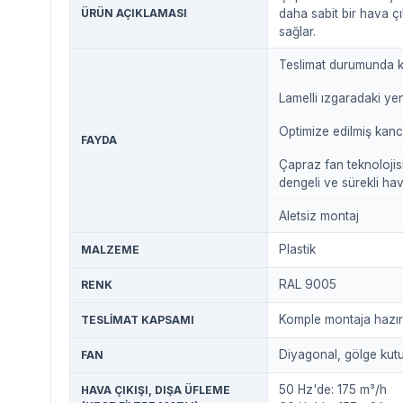
ÜRÜN AÇIKLAMASI
daha sabit bir hava çı
sağlar.
Teslimat durumunda kö
Lamelli ızgaradaki ye
Optimize edilmiş kan
FAYDA
Çapraz fan teknolojis
dengeli ve sürekli hav
Aletsiz montaj
Plastik
MALZEME
RAL 9005
RENK
Komple montaja hazır ü
TESLIMAT KAPSAMI
Diyagonal, gölge kut
FAN
50 Hz'de: 175 m³/h
HAVA ÇIKIŞI, DIŞA ÜFLEME