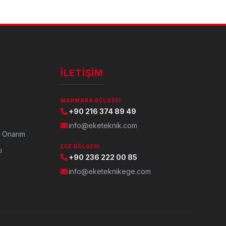
İLETIŞIM
MARMARA BÖLGESI
+90 216 374 89 49
info@eketeknik.com
 Onarım
EGE BÖLGESI
ı
+90 236 222 00 85
info@eketeknikege.com