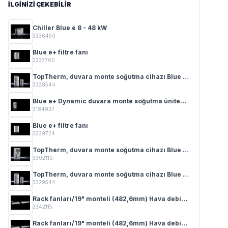
İLGINIZI ÇEKEBILIR
Chiller Blue e 8 - 48 kW
3336450
Blue e+ filtre fanı
3237700
TopTherm, duvara monte soğutma cihazı Blue e, NEMA 4X 0,5 - 2,5 kW
3328544
Blue e+ Dynamic duvara monte soğutma ünitesi 1,0 kW – 2,6 kW
3184837
Blue e+ filtre fanı
3239724
TopTherm, duvara monte soğutma cihazı Blue e 0,3 - 4 kW
3302110
TopTherm, duvara monte soğutma cihazı Blue e, NEMA 4X 0,5 - 2,5 kW
3329544
Rack fanları/19" monteli (482,6mm) Hava debisi 320 - 480 m³/h
3342115
Rack fanları/19" monteli (482,6mm) Hava debisi 320 - 480 m³/h