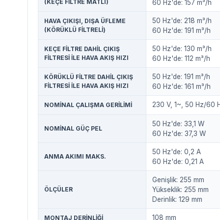
(KEÇE FILTRE MATLI)
60 Hz'de: 157 m³/h
50 Hz'de: 218 m³/h
HAVA ÇIKIŞI, DIŞA ÜFLEME
(KÖRÜKLÜ FILTRELI)
60 Hz'de: 191 m³/h
50 Hz'de: 130 m³/h
KEÇE FILTRE DAHIL ÇIKIŞ
FILTRESI ILE HAVA AKIŞ HIZI
60 Hz'de: 112 m³/h
50 Hz'de: 191 m³/h
KÖRÜKLÜ FILTRE DAHIL ÇIKIŞ
FILTRESI ILE HAVA AKIŞ HIZI
60 Hz'de: 161 m³/h
230 V, 1~, 50 Hz/60 
NOMINAL ÇALIŞMA GERILIMI
50 Hz'de: 33,1 W
NOMINAL GÜÇ PEL
60 Hz'de: 37,3 W
50 Hz'de: 0,2 A
ANMA AKIMI MAKS.
60 Hz'de: 0,21 A
Genişlik: 255 mm
ÖLÇÜLER
Yükseklik: 255 mm
Derinlik: 129 mm
108 mm
MONTAJ DERINLIĞI