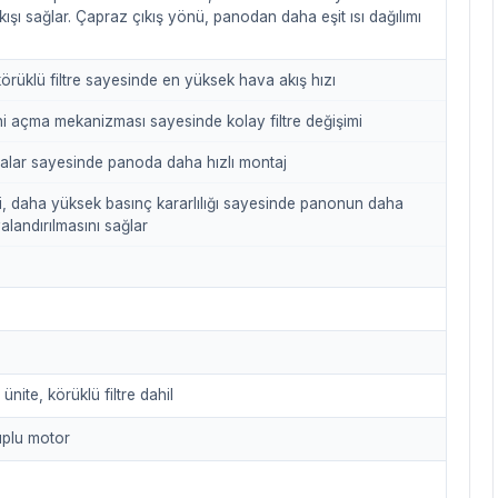
kışı sağlar. Çapraz çıkış yönü, panodan daha eşit ısı dağılımı
rüklü filtre sayesinde en yüksek hava akış hızı
ni açma mekanizması sayesinde kolay filtre değişimi
calar sayesinde panoda daha hızlı montaj
i, daha yüksek basınç kararlılığı sayesinde panonun daha
alandırılmasını sağlar
nite, körüklü filtre dahil
uplu motor