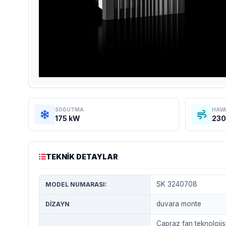
SOĞUTMA
HAVA
175 kW
230
TEKNIK DETAYLAR
SK 3240708
MODEL NUMARASI:
duvara monte
DIZAYN
Çapraz fan teknolojisi