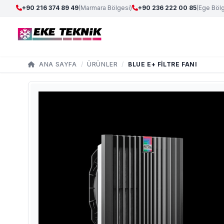
+90 216 374 89 49
(Marmara Bölgesi)
+90 236 222 00 85
(Ege Bölg
ANA SAYFA
/
ÜRÜNLER
/
BLUE E+ FILTRE FANI