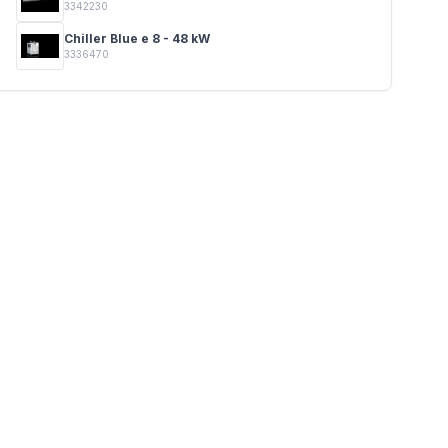
3342230
Chiller Blue e 8 - 48 kW
3336470