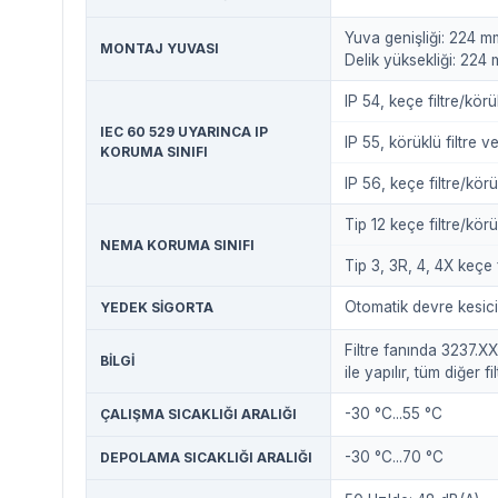
Yuva genişliği: 224 m
MONTAJ YUVASI
Delik yüksekliği: 224
IP 54, keçe filtre/körük
IEC 60 529 UYARINCA IP
IP 55, körüklü filtre v
KORUMA SINIFI
IP 56, keçe filtre/körü
Tip 12 keçe filtre/körük
NEMA KORUMA SINIFI
Tip 3, 3R, 4, 4X keçe f
Otomatik devre kesici
YEDEK SIGORTA
Filtre fanında 3237.XX
BILGI
ile yapılır, tüm diğer f
-30 °C...55 °C
ÇALIŞMA SICAKLIĞI ARALIĞI
-30 °C...70 °C
DEPOLAMA SICAKLIĞI ARALIĞI