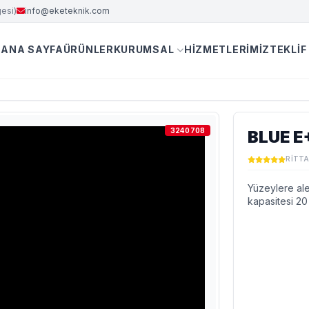
esi)
info@eketeknik.com
ANA SAYFA
ÜRÜNLER
KURUMSAL
HIZMETLERIMIZ
TEKLIF
3240708
BLUE E
RITTA
Yüzeylere ale
kapasitesi 20 