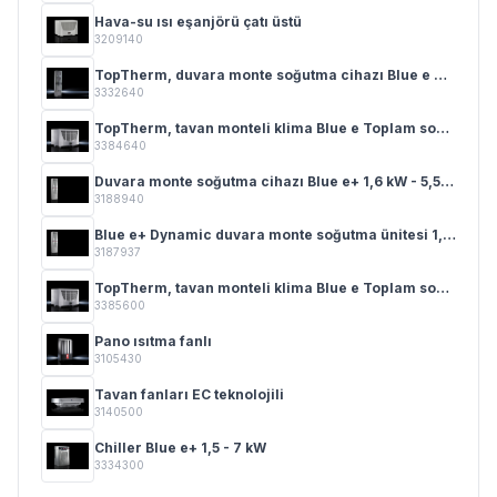
Hava-su ısı eşanjörü çatı üstü
3209140
TopTherm, duvara monte soğutma cihazı Blue e 0,3 - 4 kW
3332640
TopTherm, tavan monteli klima Blue e Toplam soğutma gücü 0,50 - 4,00 kW
3384640
Duvara monte soğutma cihazı Blue e+ 1,6 kW - 5,5 kW
3188940
Blue e+ Dynamic duvara monte soğutma ünitesi 1,0 kW – 2,6 kW
3187937
TopTherm, tavan monteli klima Blue e Toplam soğutma gücü 0,50 - 4,00 kW
3385600
Pano ısıtma fanlı
3105430
Tavan fanları EC teknolojili
3140500
Chiller Blue e+ 1,5 - 7 kW
3334300