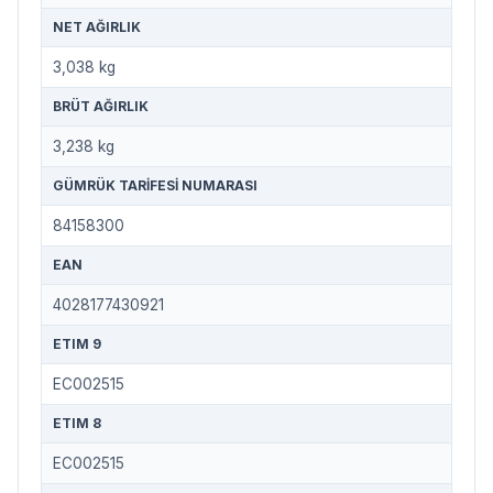
NET AĞIRLIK
3,038 kg
BRÜT AĞIRLIK
3,238 kg
GÜMRÜK TARIFESI NUMARASI
84158300
EAN
4028177430921
ETIM 9
EC002515
ETIM 8
EC002515