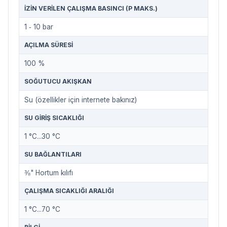
İZIN VERILEN ÇALIŞMA BASINCI (P MAKS.)
1 ‐ 10 bar
AÇILMA SÜRESI
100 %
SOĞUTUCU AKIŞKAN
Su (özellikler için internete bakınız)
SU GIRIŞ SICAKLIĞI
1 °C...30 °C
SU BAĞLANTILARI
⅜" Hortum kılıfı
ÇALIŞMA SICAKLIĞI ARALIĞI
1 °C...70 °C