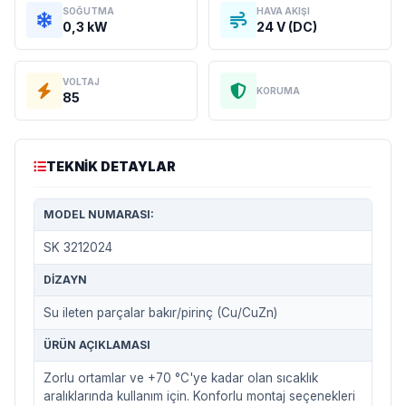
SOĞUTMA
HAVA AKIŞI
0,3 kW
24 V (DC)
VOLTAJ
KORUMA
85
TEKNIK DETAYLAR
MODEL NUMARASI:
SK 3212024
DIZAYN
Su ileten parçalar bakır/pirinç (Cu/CuZn)
ÜRÜN AÇIKLAMASI
Zorlu ortamlar ve +70 °C'ye kadar olan sıcaklık
aralıklarında kullanım için. Konforlu montaj seçenekleri