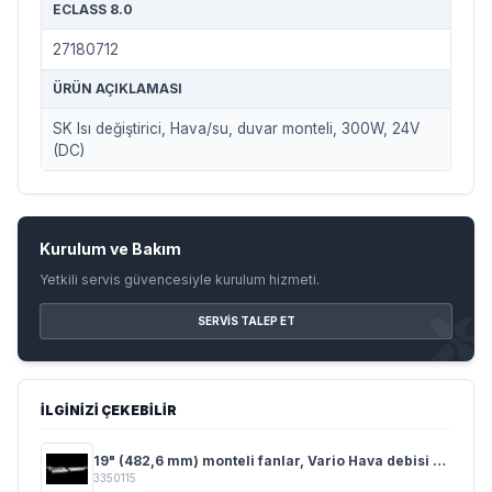
ECLASS 8.0
27180712
ÜRÜN AÇIKLAMASI
SK Isı değiştirici, Hava/su, duvar monteli, 300W, 24V
(DC)
Kurulum ve Bakım
Yetkili servis güvencesiyle kurulum hizmeti.
SERVIS TALEP ET
İLGINIZI ÇEKEBILIR
19" (482,6 mm) monteli fanlar, Vario Hava debisi 320 - 480 m³/h
3350115