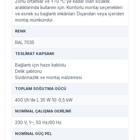
Zorlu ortamlar ve +70 °C'ye kadar olan sıcaklık
aralıklarında kullanım için. Konforlu montaj seçenekleri
ve esnek su bağlantı imkânları. Dışarıdan veya içeriden
montaj mümkündür.
RENK
RAL 7035
TESLIMAT KAPSAMI
Bağlantı için hazır kablolu
Delik şablonu
Sızdırmazlık ve montaj malzemesi
TOPLAM SOĞUTMA GÜCÜ
400 l/h'de L 35 W 10: 0,5 kW
NOMINAL ÇALIŞMA GERILIMI
230 V, 1~, 50 Hz/60 Hz
NOMINAL GÜÇ PEL