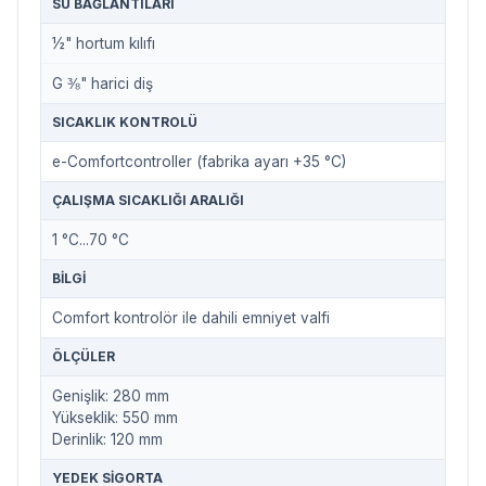
SU BAĞLANTILARI
½" hortum kılıfı
G ⅜" harici diş
SICAKLIK KONTROLÜ
e-Comfortcontroller (fabrika ayarı +35 °C)
ÇALIŞMA SICAKLIĞI ARALIĞI
1 °C...70 °C
BILGI
Comfort kontrolör ile dahili emniyet valfi
ÖLÇÜLER
Genişlik: 280 mm
Yükseklik: 550 mm
Derinlik: 120 mm
YEDEK SIGORTA