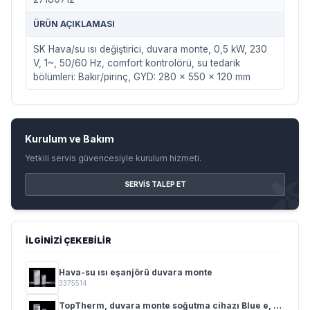
ÜRÜN AÇIKLAMASI
SK Hava/su ısı değiştirici, duvara monte, 0,5 kW, 230
V, 1~, 50/60 Hz, comfort kontrolörü, su tedarik
bölümleri: Bakır/pirinç, GYD: 280 x 550 x 120 mm
Kurulum ve Bakım
Yetkili servis güvencesiyle kurulum hizmeti.
SERVIS TALEP ET
İLGINIZI ÇEKEBILIR
Hava-su ısı eşanjörü duvara monte
3375514
TopTherm, duvara monte soğutma cihazı Blue e, NEMA 4X 0,5 - 2,5 kW