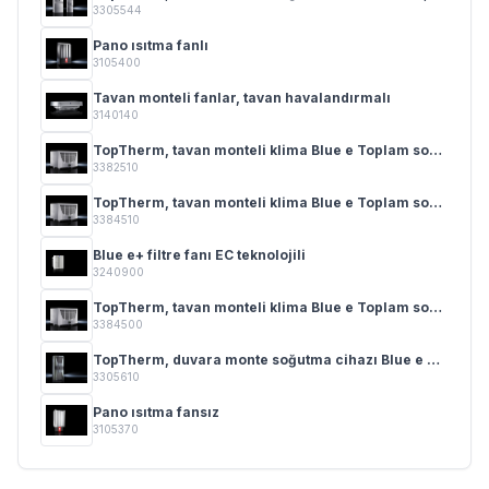
3305544
Pano ısıtma fanlı
3105400
Tavan monteli fanlar, tavan havalandırmalı
3140140
TopTherm, tavan monteli klima Blue e Toplam soğutma gücü 0,50 - 4,00 kW
3382510
TopTherm, tavan monteli klima Blue e Toplam soğutma gücü 0,50 - 4,00 kW
3384510
Blue e+ filtre fanı EC teknolojili
3240900
TopTherm, tavan monteli klima Blue e Toplam soğutma gücü 0,50 - 4,00 kW
3384500
TopTherm, duvara monte soğutma cihazı Blue e 0,3 - 4 kW
3305610
Pano ısıtma fansız
3105370