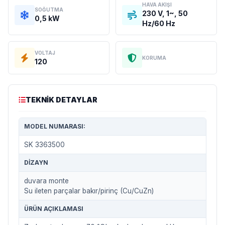
HAVA AKIŞI
SOĞUTMA
230 V, 1~, 50
0,5 kW
Hz/60 Hz
VOLTAJ
KORUMA
120
TEKNIK DETAYLAR
MODEL NUMARASI:
SK 3363500
DIZAYN
duvara monte
Su ileten parçalar bakır/pirinç (Cu/CuZn)
ÜRÜN AÇIKLAMASI