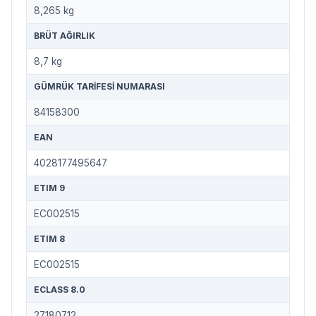
8,265 kg
BRÜT AĞIRLIK
8,7 kg
GÜMRÜK TARIFESI NUMARASI
84158300
EAN
4028177495647
ETIM 9
EC002515
ETIM 8
EC002515
ECLASS 8.0
27180712