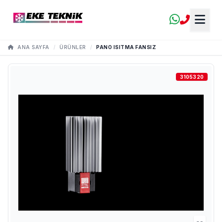
ANA SAYFA
/
ÜRÜNLER
/
PANO ISITMA FANSIZ
3105320