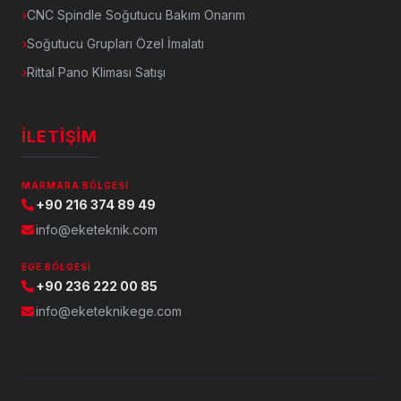
CNC Spindle Soğutucu Bakım Onarım
Soğutucu Grupları Özel İmalatı
Rittal Pano Kliması Satışı
İLETIŞIM
MARMARA BÖLGESI
+90 216 374 89 49
info@eketeknik.com
EGE BÖLGESI
+90 236 222 00 85
info@eketeknikege.com