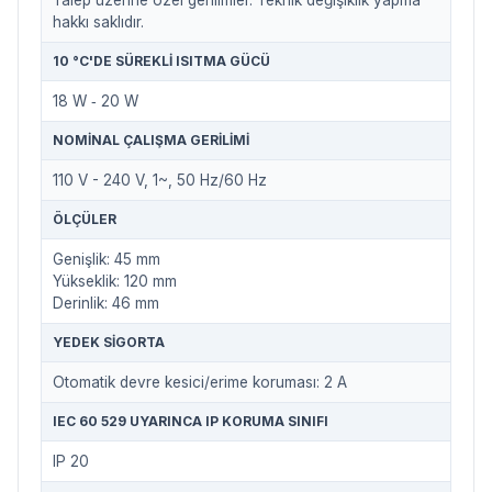
Talep üzerine özel gerilimler. Teknik değişiklik yapma
hakkı saklıdır.
10 °C'DE SÜREKLI ISITMA GÜCÜ
18 W ‐ 20 W
NOMINAL ÇALIŞMA GERILIMI
110 V - 240 V, 1~, 50 Hz/60 Hz
ÖLÇÜLER
Genişlik: 45 mm
Yükseklik: 120 mm
Derinlik: 46 mm
YEDEK SIGORTA
Otomatik devre kesici/erime koruması: 2 A
IEC 60 529 UYARINCA IP KORUMA SINIFI
IP 20