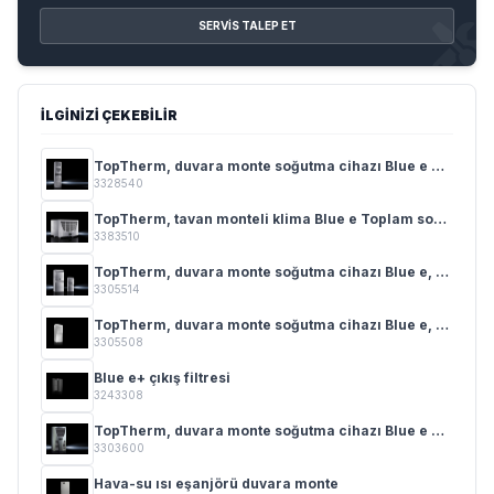
SERVIS TALEP ET
İLGINIZI ÇEKEBILIR
TopTherm, duvara monte soğutma cihazı Blue e 0,3 - 4 kW
3328540
TopTherm, tavan monteli klima Blue e Toplam soğutma gücü 0,50 - 4,00 kW
3383510
TopTherm, duvara monte soğutma cihazı Blue e, NEMA 4X 0,5 - 2,5 kW
3305514
TopTherm, duvara monte soğutma cihazı Blue e, UL Type 3R/4 0,5 - 2,5 kW
3305508
Blue e+ çıkış filtresi
3243308
TopTherm, duvara monte soğutma cihazı Blue e 0,3 - 4 kW
3303600
Hava-su ısı eşanjörü duvara monte