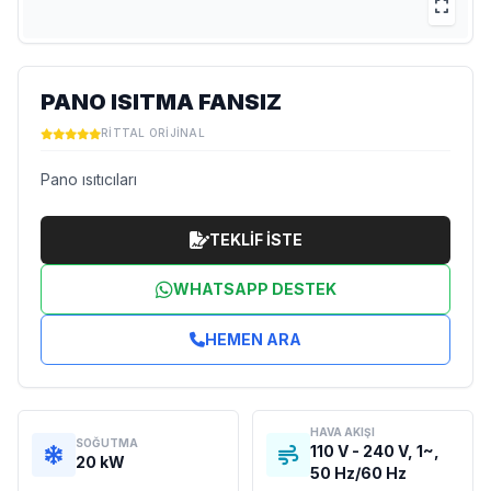
PANO ISITMA FANSIZ
RITTAL ORIJINAL
Pano ısıtıcıları
TEKLİF İSTE
WHATSAPP DESTEK
HEMEN ARA
HAVA AKIŞI
SOĞUTMA
110 V - 240 V, 1~,
20 kW
50 Hz/60 Hz