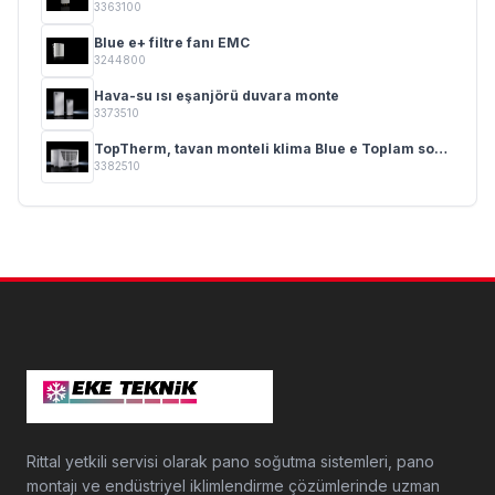
3363100
Blue e+ filtre fanı EMC
3244800
Hava-su ısı eşanjörü duvara monte
3373510
TopTherm, tavan monteli klima Blue e Toplam soğutma gücü 0,50 - 4,00 kW
3382510
Rittal yetkili servisi olarak pano soğutma sistemleri, pano
montajı ve endüstriyel iklimlendirme çözümlerinde uzman