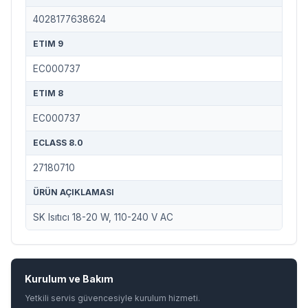
4028177638624
ETIM 9
EC000737
ETIM 8
EC000737
ECLASS 8.0
27180710
ÜRÜN AÇIKLAMASI
SK Isıtıcı 18-20 W, 110-240 V AC
Kurulum ve Bakım
Yetkili servis güvencesiyle kurulum hizmeti.